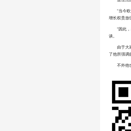
“当今欧洲
增长权贵放
“因此，相
谈。
由于大家商
了他所强调
不外他也示