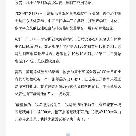
收货，以小组第别称晋级决赛，刷新了亚洲记录。
2021年12月27日，苏炳添速率酌量与检察中心揭牌。该中心由暨
大与广东省体育局、中国田径协会三方共建，打造产学研一体化、
多学科交叉的畅通检察与科技鼎新酌量平台，用科研赋能短跑。
4月11日，2025宇宙田径大奖赛鸣枪，首站比赛在广东肇庆市体育
中心田径场进行。苏炳添在今早的男人100米初赛第15组亮相，这
是他新赛季室外赛首秀。恶果他以10秒49名列小组第二，初赛总
名循序21位，见效晋级复赛。
赛后，苏炳添领受采访暗示，他参加第十五届全运会100米单项比
赛的可能性唯有一个，那即是跑出10秒1，但现在云开体育来看还
是没方针收场。其称若是对竭力模式也莫得匡助的话，本次肇庆大
奖赛也有可能是他的终末一场比赛。
“能坚执的，我皆还是起劲了，我是确切跑不动了，有可能下一场
即是我终末一场100米。接下来若是我不可为广东队4X100米竭力
比赛带来上风，我以为就没必要坚执下去了。”