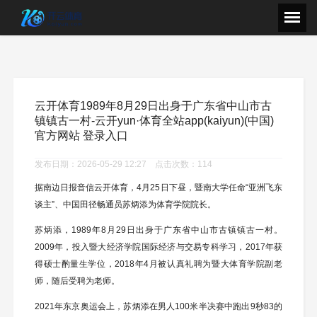
云开体育1989年8月29日出身于广东省中山市古
镇镇古一村-云开yun·体育全站app(kaiyun)(中国)
官方网站 登录入口
发布日期：2026-05-29 12:27 点击次数：114
据南边日报音信云开体育，4月25日下昼，暨南大学任命“亚洲飞东
谈主”、中国田径畅通员苏炳添为体育学院院长。
苏炳添，1989年8月29日出身于广东省中山市古镇镇古一村。
2009年，投入暨大经济学院国际经济与交易专科学习，2017年获
得硕士酌量生学位，2018年4月被认真礼聘为暨大体育学院副老
师，随后受聘为老师。
2021年东京奥运会上，苏炳添在男人100米半决赛中跑出9秒83的