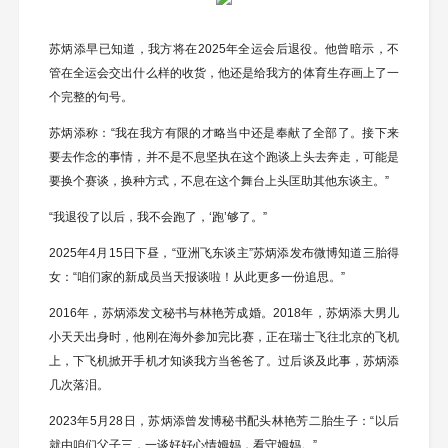
苏炳添早已知道，我方将在2025年全运会后退役。他曾暗示，不
管在全运会交出什么样的收货，他还是给我方的体育生存画上了一
个完整的句号。
苏炳添称：“我在我方有限的才略当中还是奉献了全部了。接下来
要去作念的事情，并不是不息坚执在这个跑谈上头去奔走，可能是
要换个赛谈，换种方式，不息在这个舞台上头匡助其他东谈主。”
“我退役了以后，我不会跑了，‘跑’够了。”
2025年4月15日下昼，“亚洲飞东谈主”苏炳添发布微博知道三胎得
女：“咱们家的新成员当天报谈啦！从此更多一份追思。”
2016年，苏炳添发文秘书与林艳芳成婚。2018年，苏炳添大男儿
小天天出身时，他刚在海外参加完比赛，正在瑞士飞往北京的飞机
上，下飞机掀开手机才知谈我方当爸爸了。过后谈及此事，苏炳添
几次落泪。
2023年5月28日，苏炳添曾发博秘书配头林艳芳二胎生子：“以后
就由咱们父子三，一谈好好心情姆妈，看守姆妈。”