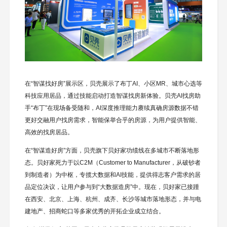
在“智谋找好房”展示区，贝壳展示了布丁AI、小区MR、城市心选等
科技应用居品，通过技能启动打造智谋找房新体验。贝壳AI找房助
手“布丁”在现场备受随和，AI深度推理能力赓续真确房源数据不错
更好交融用户找房需求，智能保举合乎的房源，为用户提供智能、
高效的找房居品。
在“智谋造好房”方面，贝壳旗下贝好家功绩线在多城市不断落地形
态。贝好家死力于以C2M（Customer to Manufacturer，从破钞者
到制造者）为中枢，专揽大数据和AI技能，提供得志客户需求的居
品定位决议，让用户参与到“大数据造房”中。现在，贝好家已接踵
在西安、北京、上海、杭州、成齐、长沙等城市落地形态，并与电
建地产、招商蛇口等多家优秀的开拓企业成立结合。