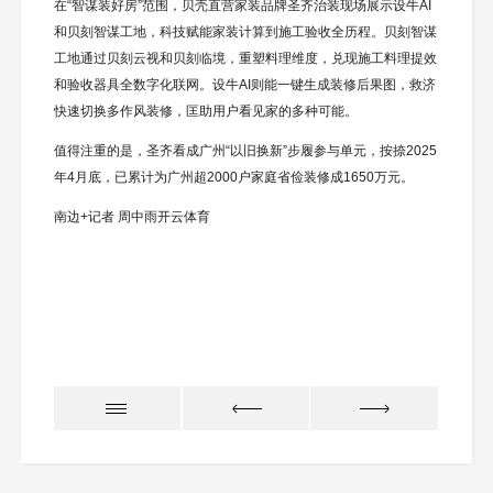
在“智谋装好房”范围，贝壳直营家装品牌圣齐治装现场展示设牛AI
和贝刻智谋工地，科技赋能家装计算到施工验收全历程。贝刻智谋
工地通过贝刻云视和贝刻临境，重塑料理维度，兑现施工料理提效
和验收器具全数字化联网。设牛AI则能一键生成装修后果图，救济
快速切换多作风装修，匡助用户看见家的多种可能。
值得注重的是，圣齐看成广州“以旧换新”步履参与单元，按捺2025
年4月底，已累计为广州超2000户家庭省俭装修成1650万元。
南边+记者 周中雨开云体育