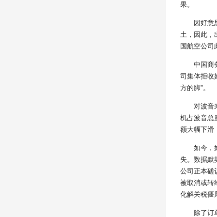
果。
因好意
土，因此，
国航空公司
中国商
司集体拒收
方的脚”。
对波音
机占波音总
额大幅下滑
如今，
失。数据默
公司正本磋
被取消或转
化解关税僵
除了订