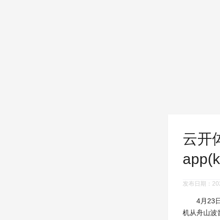
云开
app
发布日期：2026
4月2
机从舟山波