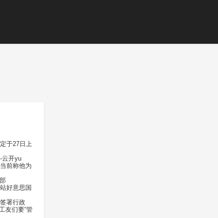
定于27日上
云开yu
们当前称他为
防部
网站好意思国
日签署行政
工友们要“管