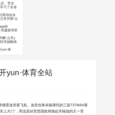
血压、常定
达学习了全省
任鼓动会会
正常判辨-云
pp(k
于高盛探求部
判断-云开y
库经济战略揣
yun·体
yun·体育全站
停领受波音新飞机。波音也将未能请托的三架737MAX客
关上大门”，而这是好意思国政府挑起关税战的又一苦