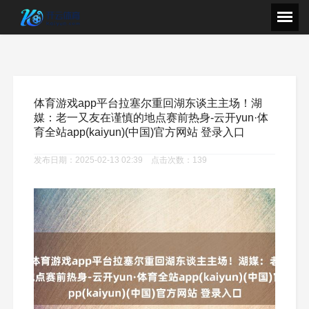
体育游戏app平台拉塞尔重回湖东谈主主场！湖
媒：老一又友在谨慎的地点赛前热身-云开yun·体
育全站app(kaiyun)(中国)官方网站 登录入口
发布日期：2025-02-13 02:39 点击次数：139