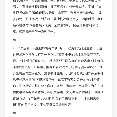
锁专属勋章，抢先体验新产物、新功能，获颁官方认证体验官聘
书，并有机会取得训戒值、微信立减金、什物奖励等。本日，“民
生银行体验日”动作也同步启动，邀宴客户到网点参与使命坊、体
验沙龙、互动游戏，对产物、就业提议概念建议。动作时辰，客户
还不错参与V+任务限时闯关、还款有好礼、民生民易贷利率优
惠、聚惠民寿辰等一系列动作。
\n
2017年启动，民生银即将每年的6月6日定为零卖品牌主题日，通
过开展系列动作，打造一系列以“懂”为中枢的就业体验及互动疏
通。如以“懂你的加油站”，精确匹配不同客群的金融需求；以“懂你
·但愿”为主题，开展暖心的客户眷注动作，提供专项金融相沿，助
力坐褥生存重回正轨；聚焦畅通健康，开展“怜爱聚力跑”“并肩畅通
已毕好意思好”社区畅通节动作，眩惑了数万名客户参与；以“懂
你，生存就该这样6”融入商超、旅行、团购等生态场景，为客户提
供优惠就业与更正体验，组织生存类、文化类等多种神志非金融动
作超万场。9年深耕，从品牌理念到产物就业更正，抓续探索挖
掘“懂”的深层含义，不休完善零卖金融生态。
\n